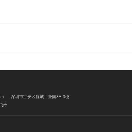
om
深圳市宝安区庭威工业园3A-3楼
职位