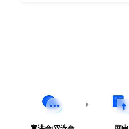
宣讲会/双选会
网申